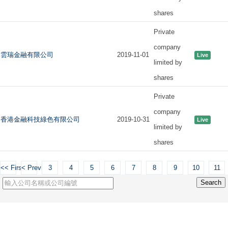
shares
Private
company
雲瑞金融有限公司
2019-11-01
Live
limited by
shares
Private
company
香港金融科技綠色有限公司
2019-10-31
Live
limited by
shares
<< First
< Previous
3
4
5
6
7
8
9
10
11