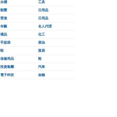
水槽
工具
順豐
日用品
雷達
日用品
布藝
名人代理
禮品
化工
手提袋
柴油
鞋
貿易
保健用品
鞋
投資集團
汽車
電子科技
金融