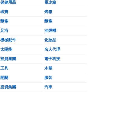
保健用品
電冰箱
珠寶
烤箱
麵條
麵條
足浴
油煙機
機械配件
化妝品
太陽能
名人代理
投資集團
電子科技
工具
木塑
開關
服裝
投資集團
汽車