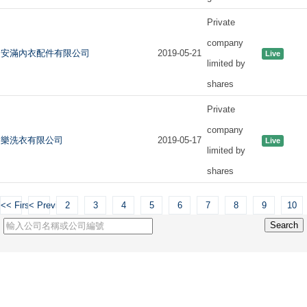
Private
company
安滿內衣配件有限公司
2019-05-21
Live
limited by
shares
Private
company
樂洗衣有限公司
2019-05-17
Live
limited by
shares
<< First
< Previous
2
3
4
5
6
7
8
9
10