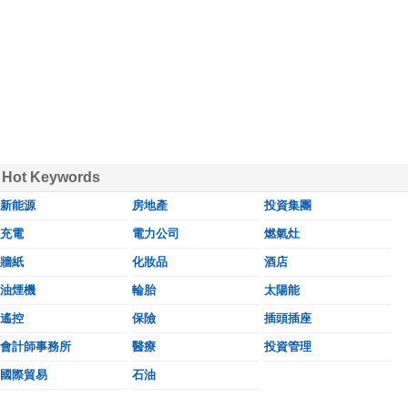
Hot Keywords
新能源
房地產
投資集團
充電
電力公司
燃氣灶
牆紙
化妝品
酒店
油煙機
輪胎
太陽能
遙控
保險
插頭插座
會計師事務所
醫療
投資管理
國際貿易
石油