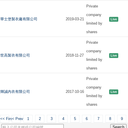
Private
company
華士堡製衣廠有限公司
2019-03-21
Live
limited by
shares
Private
company
世高製衣有限公司
2018-11-27
Live
limited by
shares
Private
company
輝誠內衣有限公司
2017-10-16
Live
limited by
shares
<< First
< Previous
1
2
3
4
5
6
7
8
9