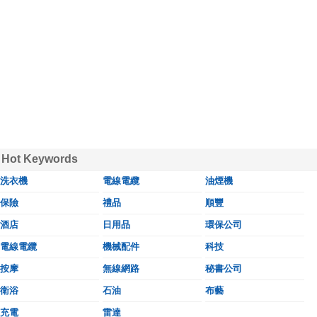
Hot Keywords
洗衣機
電線電纜
油煙機
保險
禮品
順豐
酒店
日用品
環保公司
電線電纜
機械配件
科技
按摩
無線網路
秘書公司
衛浴
石油
布藝
充電
雷達