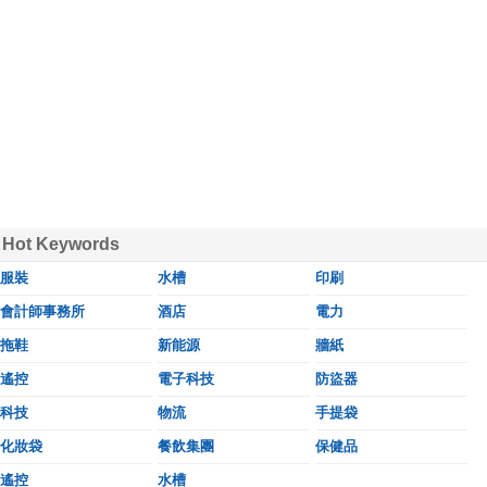
Hot Keywords
服裝
水槽
印刷
會計師事務所
酒店
電力
拖鞋
新能源
牆紙
遙控
電子科技
防盜器
科技
物流
手提袋
化妝袋
餐飲集團
保健品
遙控
水槽