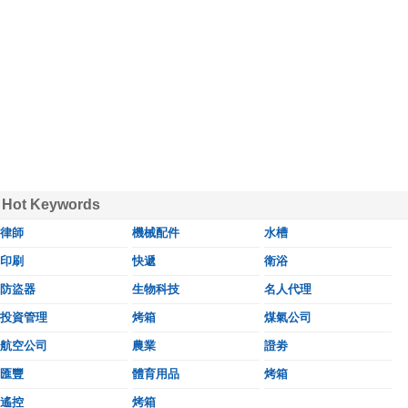
Hot Keywords
律師
機械配件
水槽
印刷
快遞
衛浴
防盜器
生物科技
名人代理
投資管理
烤箱
煤氣公司
航空公司
農業
證劵
匯豐
體育用品
烤箱
遙控
烤箱