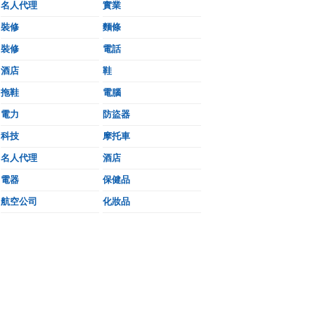
名人代理
實業
裝修
麵條
裝修
電話
酒店
鞋
拖鞋
電腦
電力
防盜器
科技
摩托車
名人代理
酒店
電器
保健品
航空公司
化妝品