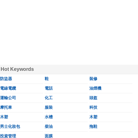
Hot Keywords
防盜器
鞋
裝修
電線電纜
電話
油煙機
運輸公司
化工
頭盔
摩托車
服裝
科技
木塑
水槽
木塑
男士化妝包
柴油
拖鞋
投資管理
面膜