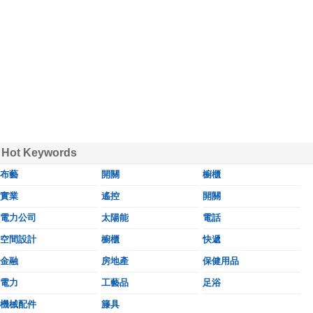
Hot Keywords
布藝
開關
櫥櫃
實業
遙控
開關
電力公司
太陽能
電話
空間設計
櫥櫃
快遞
金融
房地產
保健用品
電力
工藝品
足浴
機械配件
籐具