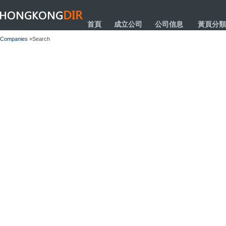
HONGKONGDIR
首頁
成立公司
公司信息
黃頁分類
Companies
»Search