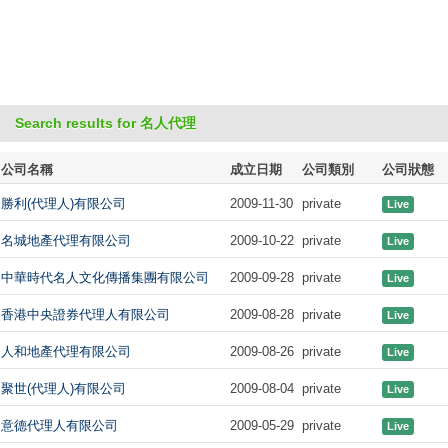
Search results for 名人代理
公司名稱
成立日期
公司類別
公司狀態
勝利(代理人)有限公司
2009-11-30
private
Live
名城地產代理有限公司
2009-10-22
private
Live
中華時代名人文化傳播集團有限公司
2009-09-28
private
Live
香港中央證券代理人有限公司
2009-08-28
private
Live
人和地產代理有限公司
2009-08-26
private
Live
聚世(代理人)有限公司
2009-08-04
private
Live
意德代理人有限公司
2009-05-29
private
Live