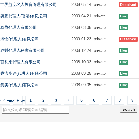
世界航空名人投資管理有限公司
2009-05-14
private
Dissolved
奕豐代理人(香港)有限公司
2009-04-21
private
Live
卓盈代理人有限公司
2009-03-09
private
Live
鴻悅(代理人)有限公司
2009-01-23
private
Dissolved
絕對代理人秘書有限公司
2008-12-24
private
Live
百利來代理人有限公司
2008-10-03
private
Live
香港亨達(代理人)有限公司
2008-09-25
private
Live
集美(代理人)有限公司
2008-09-05
private
Live
<< First
< Previous
1
2
3
4
5
6
7
8
9