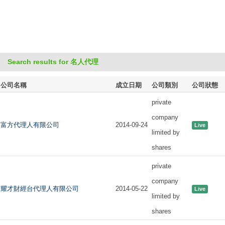
Search results for 名人代理
公司名稱
成立日期
公司類別
公司狀態
private
company
富方代理人有限公司
2014-09-24
Live
limited by
shares
private
company
耀才財經台代理人有限公司
2014-05-22
Live
limited by
shares