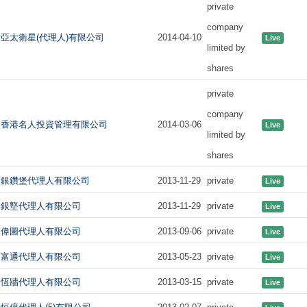
private
company
亞太衛星(代理人)有限公司
2014-04-10
Live
limited by
shares
private
company
香港名人投資管理有限公司
2014-03-06
Live
limited by
shares
銀鑽堡代理人有限公司
2013-11-29
private
Live
銀墪代理人有限公司
2013-11-29
private
Live
偉圖代理人有限公司
2013-09-06
private
Live
富通代理人有限公司
2013-05-23
private
Live
恆牆代理人有限公司
2013-03-15
private
Live