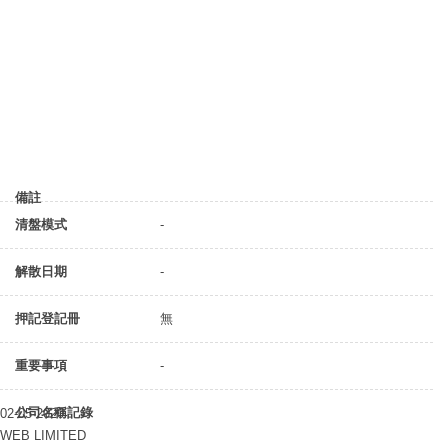
備註
清盤模式
-
解散日期
-
押記登記冊
無
重要事項
-
公司名稱記錄
02-05-2020
WEB LIMITED