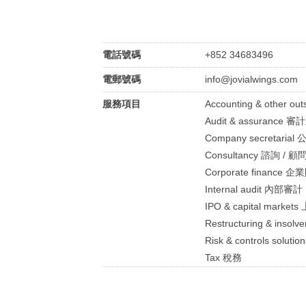
電話號碼
+852 34683496
電郵號碼
info@jovialwings.com
服務項目
Accounting & other
Audit & assurance 
Company secretari
Consultancy 諮詢 / 顧
Corporate finance 
Internal audit 內部審計
IPO & capital marke
Restructuring & in
Risk & controls so
Tax 稅務