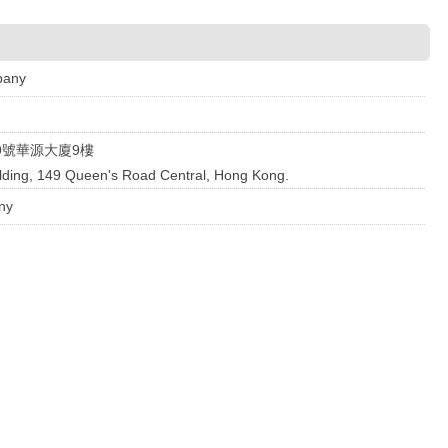
pany
9號華源大廈9樓
ilding, 149 Queen's Road Central, Hong Kong.
ny