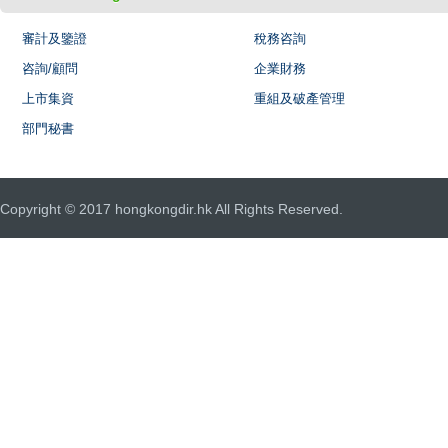
審計及鑒證
稅務咨詢
咨詢/顧問
企業財務
上市集資
重組及破產管理
部門秘書
Copyright © 2017 hongkongdir.hk All Rights Reserved.