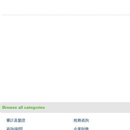
Browse all categories
審計及鑒證
稅務咨詢
咨詢/顧問
企業財務