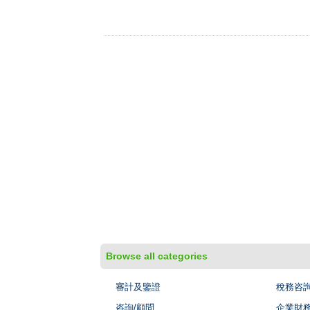
Browse all categories
審計及鑒證
稅務咨
咨詢/顧問
企業財