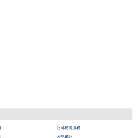
詢
公司秘書服務
務
內部審計