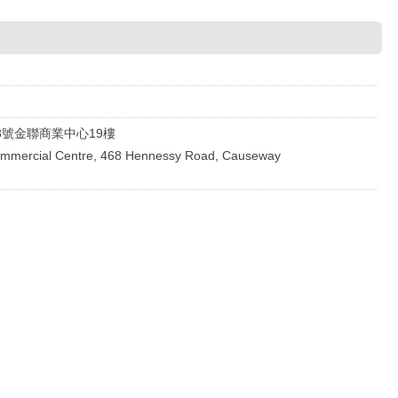
8號金聯商業中心19樓
ommercial Centre, 468 Hennessy Road, Causeway