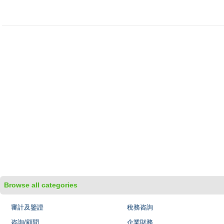
Browse all categories
審計及鑒證
稅務咨詢
咨詢/顧問
企業財務