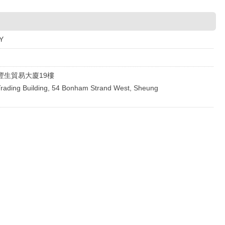
Y
豐生貿易大廈19樓
Trading Building, 54 Bonham Strand West, Sheung