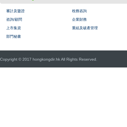
審計及鑒證
稅務咨詢
咨詢/顧問
企業財務
上市集資
重組及破產管理
部門秘書
Copyright © 2017 hongkongdir.hk All Rights Reserved.