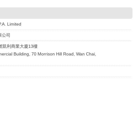
.A. Limited
限公司
號凱利商業大廈13樓
ercial Building, 70 Morrison Hill Road, Wan Chai,