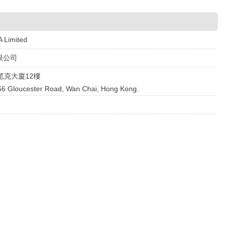
 Limited
限公司
笔克大廈12樓
, 66 Gloucester Road, Wan Chai, Hong Kong.