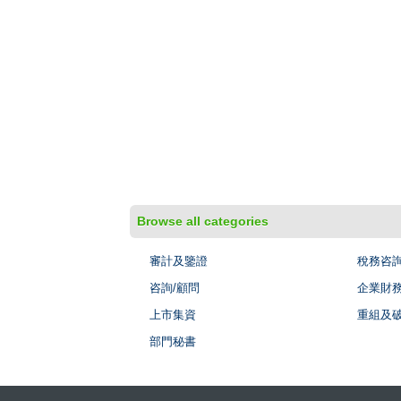
Browse all categories
審計及鑒證
稅務咨
咨詢/顧問
企業財
上市集資
重組及
部門秘書