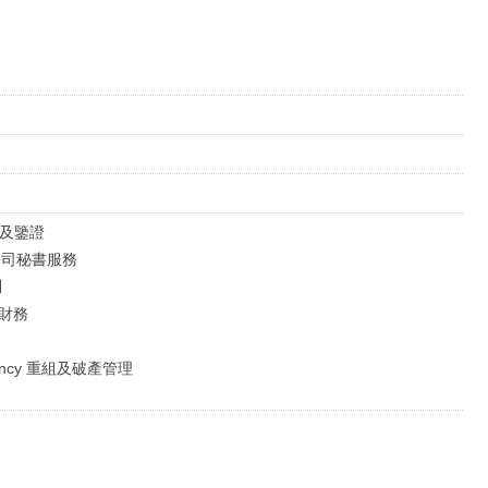
審計及鑒證
al 公司秘書服務
問
企業財務
solvency 重組及破產管理