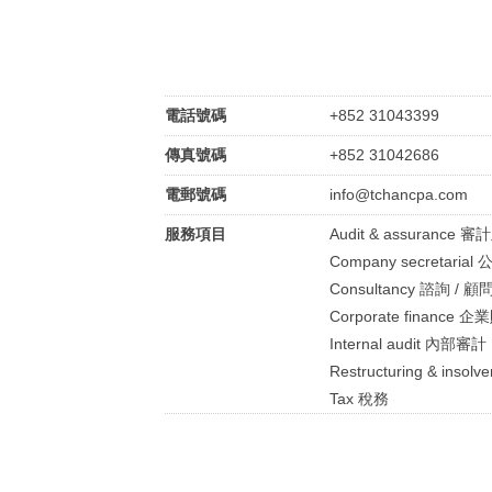
電話號碼
+852 31043399
傳真號碼
+852 31042686
電郵號碼
info@tchancpa.com
服務項目
Audit & assurance 
Company secretari
Consultancy 諮詢 / 顧
Corporate finance 
Internal audit 內部審計
Restructuring & in
Tax 稅務