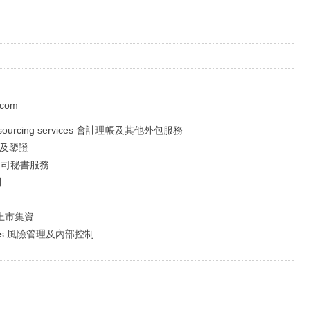
.com
 outsourcing services 會計理帳及其他外包服務
審計及鑒證
al 公司秘書服務
問
ts 上市集資
lutions 風險管理及內部控制