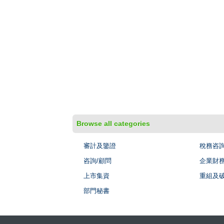
Browse all categories
審計及鑒證
稅務咨
咨詢/顧問
企業財
上市集資
重組及
部門秘書