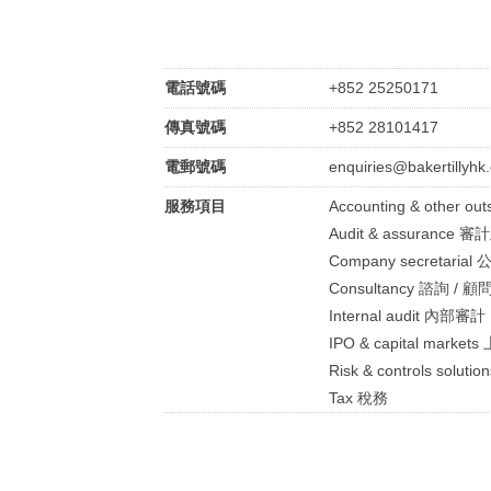
電話號碼
+852 25250171
傳真號碼
+852 28101417
電郵號碼
enquiries@bakertillyhk
服務項目
Accounting & other
Audit & assurance 
Company secretari
Consultancy 諮詢 / 顧
Internal audit 內部審計
IPO & capital marke
Risk & controls so
Tax 稅務