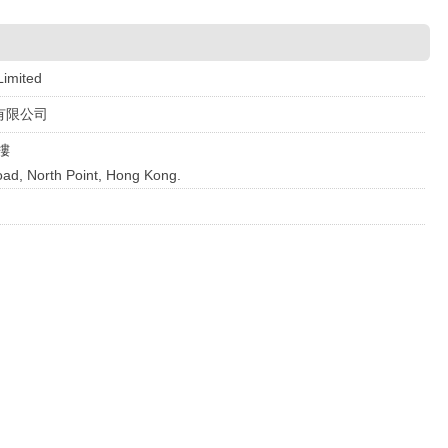
Limited
有限公司
樓
oad, North Point, Hong Kong.