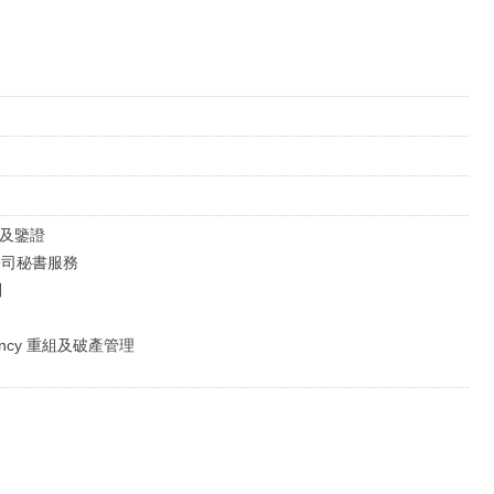
審計及鑒證
al 公司秘書服務
問
solvency 重組及破產管理