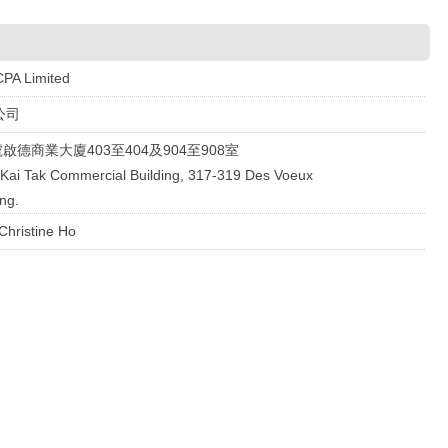
PA Limited
公司
號啟德商業大廈403至404及904至908室
Kai Tak Commercial Building, 317-319 Des Voeux
ng.
Christine Ho