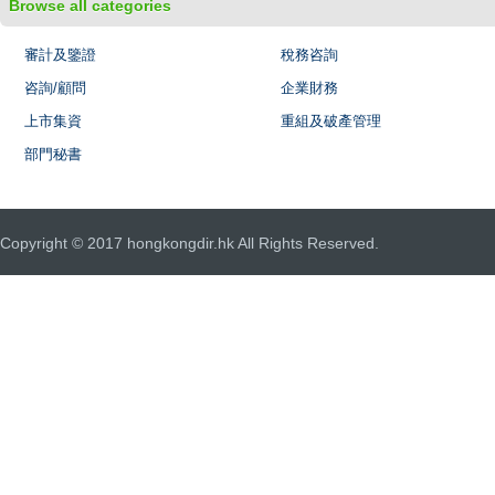
Browse all categories
審計及鑒證
稅務咨詢
咨詢/顧問
企業財務
上市集資
重組及破產管理
部門秘書
Copyright © 2017 hongkongdir.hk All Rights Reserved.