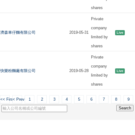
shares
Private
company
濟森車仔麵有限公司
2019-05-31
Live
limited by
shares
Private
company
快樂粉麵廠有限公司
2019-05-28
Live
limited by
shares
<< First
< Previous
1
2
3
4
5
6
7
8
9