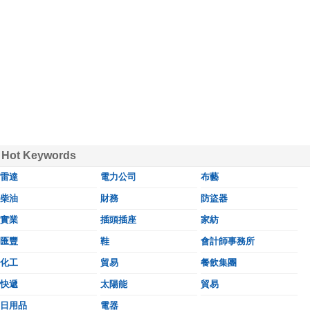
Hot Keywords
雷達
電力公司
布藝
柴油
財務
防盜器
實業
插頭插座
家紡
匯豐
鞋
會計師事務所
化工
貿易
餐飲集團
快遞
太陽能
貿易
日用品
電器