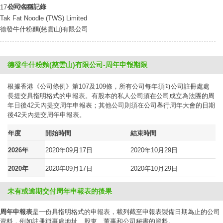
公司名稱記錄
17-09-2019
Tak Fat Noodle (TWS) Limited
德發牛什粉麵(慈雲山)有限公司
德發牛什粉麵(慈雲山)有限公司-周年申報期限
根據香港《公司條例》第107及109條，所有公司每年須向公司註冊處處
長提交具指明格式的申報表。有股本的私人公司須在公司成立為法團的周
年日後42天內提交周年申報表；其他公司則須在公司舉行周年大會的日期
後42天內提交周年申報表。
年度
開始時間
結束時間
2026年
2020年09月17日
2020年10月29日
2020年
2020年09月17日
2020年10月29日
未有或逾期交付周年申報表的後果
周年申報表
是一份具指明格式的申報表，載列截至申報表製備日期為止的公司
資料，例如註冊辦事處地址、股東、董事和公司秘書的資料。