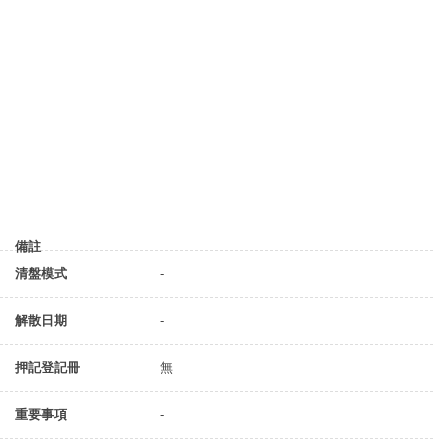
備註
清盤模式
-
解散日期
-
押記登記冊
無
重要事項
-