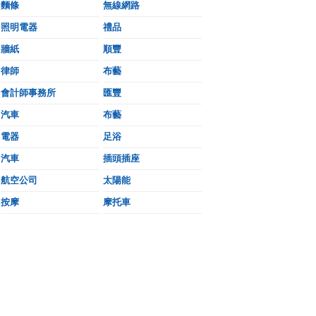
麵條
無線網路
照明電器
禮品
牆紙
順豐
律師
布藝
會計師事務所
匯豐
汽車
布藝
電器
足浴
汽車
插頭插座
航空公司
太陽能
按摩
摩托車