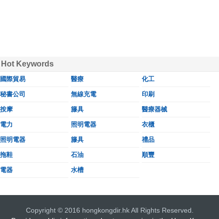
Hot Keywords
國際貿易
醫療
化工
秘書公司
無線充電
印刷
按摩
籐具
醫療器械
電力
照明電器
衣櫃
照明電器
籐具
禮品
拖鞋
石油
順豐
電器
水槽
Copyright © 2016 hongkongdir.hk All Rights Reserved.