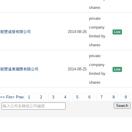
shares
private
company
順豐成發有限公司
2014-08-26
Live
limited by
shares
private
company
順豐遠東國際有限公司
2014-08-25
Live
limited by
shares
<< First
< Previous
1
2
3
4
5
6
7
8
9