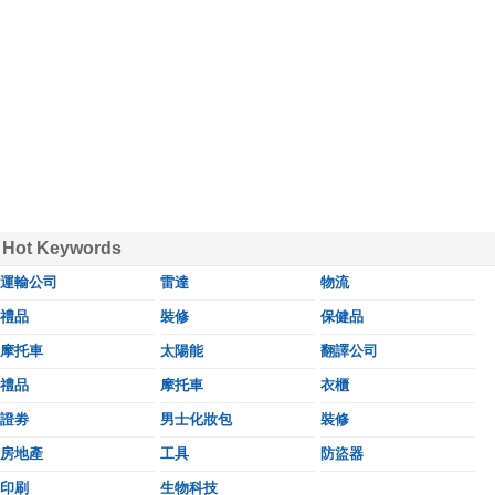
Hot Keywords
運輸公司
雷達
物流
禮品
裝修
保健品
摩托車
太陽能
翻譯公司
禮品
摩托車
衣櫃
證劵
男士化妝包
裝修
房地產
工具
防盜器
印刷
生物科技