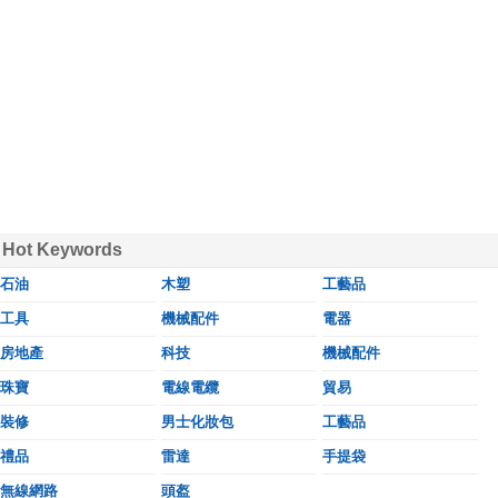
Hot Keywords
石油
木塑
工藝品
工具
機械配件
電器
房地產
科技
機械配件
珠寶
電線電纜
貿易
裝修
男士化妝包
工藝品
禮品
雷達
手提袋
無線網路
頭盔