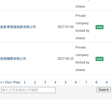
shares
Private
company
創新專業隔熱膜有限公司
2017-07-04
Live
limited by
shares
Private
company
面商國際有限公司
2017-06-15
Live
limited by
shares
<< First
< Previous
1
2
3
4
5
6
7
8
9