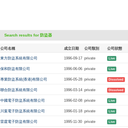
Search results for 防盜器
公司名稱
成立日期
公司類別
公司狀態
東方防盜系統有限公司
1996-09-17
private
Live
保和防盜有限公司
1996-06-06
private
Live
專業防盜系統(香港)有限公司
1996-05-28
private
Dissolved
聯合防盜系統有限公司
1996-03-14
private
Dissolved
中國電子防盜系統有限公司
1996-02-08
private
Live
川葉電子防盜系統有限公司
1996-01-18
private
Live
雷霆電子防盜有限公司
1995-11-30
private
Live