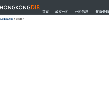
HONGKONGDIR
首頁
成立公司
公司信息
黃頁分類
Companies
»Search