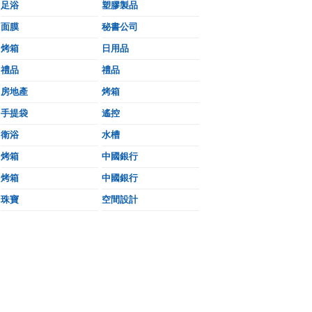
足浴
塑膠製品
面膜
秘書公司
烤箱
日用品
禮品
禮品
房地產
烤箱
手提袋
遙控
衛浴
水槽
烤箱
中國銀行
烤箱
中國銀行
珠寶
空間設計