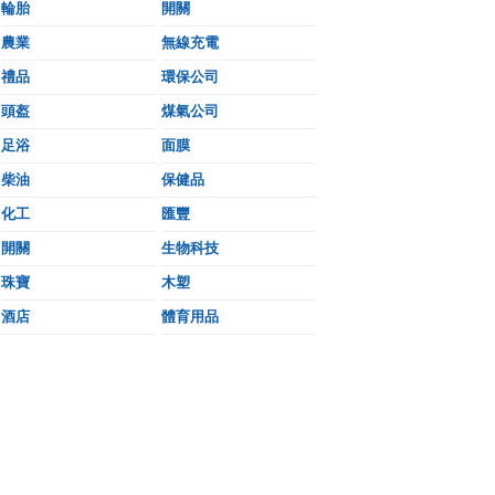
輪胎
開關
農業
無線充電
禮品
環保公司
頭盔
煤氣公司
足浴
面膜
柴油
保健品
化工
匯豐
開關
生物科技
珠寶
木塑
酒店
體育用品