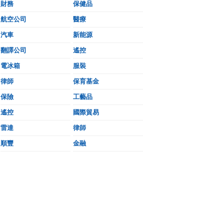
財務
保健品
航空公司
醫療
汽車
新能源
翻譯公司
遙控
電冰箱
服裝
律師
保育基金
保險
工藝品
遙控
國際貿易
雷達
律師
順豐
金融