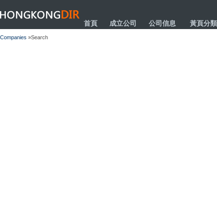
HONGKONGDIR
首頁
成立公司
公司信息
黃頁分類
Companies
»Search