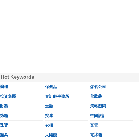
Hot Keywords
櫥櫃
保健品
煤氣公司
投資集團
會計師事務所
化妝袋
財務
金融
策略顧問
烤箱
按摩
空間設計
珠寶
衣櫃
充電
籐具
太陽能
電冰箱