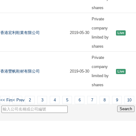
shares
Private
company
香港宏利鞋業有限公司
2019-05-30
Live
limited by
shares
Private
company
香港豐帆鞋材有限公司
2019-05-30
Live
limited by
shares
<< First
< Previous
2
3
4
5
6
7
8
9
10