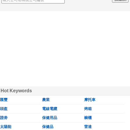
Hot Keywords
匯豐
農業
摩托車
頭盔
電線電纜
烤箱
證劵
保健用品
櫥櫃
太陽能
保健品
雷達