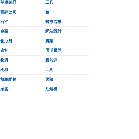
塑膠製品
工具
翻譯公司
鞋
石油
醫療器械
金融
網站設計
化妝袋
農業
遙控
照明電器
物流
新能源
櫥櫃
工具
無線網路
保險
頭盔
油煙機