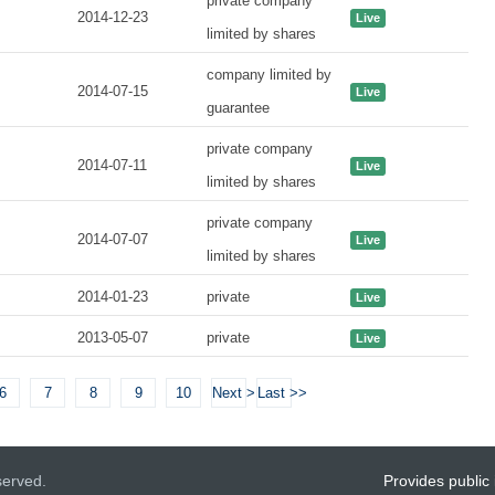
private company
2014-12-23
Live
limited by shares
company limited by
2014-07-15
Live
guarantee
private company
2014-07-11
Live
limited by shares
private company
2014-07-07
Live
limited by shares
2014-01-23
private
Live
2013-05-07
private
Live
6
7
8
9
10
Next >
Last >>
served.
Provides public