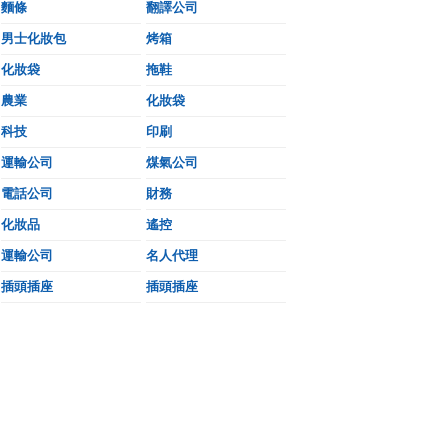
麵條
翻譯公司
男士化妝包
烤箱
化妝袋
拖鞋
農業
化妝袋
科技
印刷
運輸公司
煤氣公司
電話公司
財務
化妝品
遙控
運輸公司
名人代理
插頭插座
插頭插座