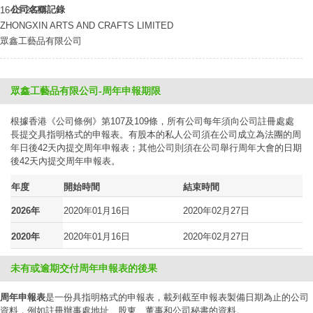
公司名稱記錄
16-01-2020
ZHONGXIN ARTS AND CRAFTS LIMITED
眾鑫工藝品有限公司
眾鑫工藝品有限公司-周年申報期限
根據香港《公司條例》第107及109條，所有公司每年須向公司註冊處處
長提交具指明格式的申報表。有股本的私人公司須在公司成立為法團的周
年日後42天內提交周年申報表；其他公司則須在公司舉行周年大會的日期
後42天內提交周年申報表。
年度
開始時間
結束時間
2026年
2020年01月16日
2020年02月27日
2020年
2020年01月16日
2020年02月27日
未有或逾期交付周年申報表的後果
周年申報表
是一份具指明格式的申報表，載列截至申報表製備日期為止的公司
資料，例如註冊辦事處地址、股東、董事和公司秘書的資料。