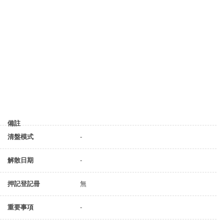
備註
清盤模式
-
解散日期
-
押記登記冊
無
重要事項
-