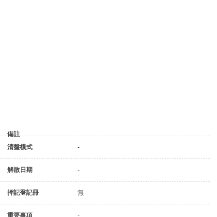
備註
清盤模式
-
解散日期
-
押記登記冊
無
重要事項
-