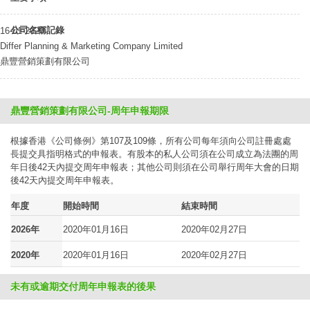
公司名稱記錄
16-01-2020
Differ Planning & Marketing Company Limited
鼎豐營銷策劃有限公司
鼎豐營銷策劃有限公司-周年申報期限
根據香港《公司條例》第107及109條，所有公司每年須向公司註冊處處
長提交具指明格式的申報表。有股本的私人公司須在公司成立為法團的周
年日後42天內提交周年申報表；其他公司則須在公司舉行周年大會的日期
後42天內提交周年申報表。
年度
開始時間
結束時間
2026年
2020年01月16日
2020年02月27日
2020年
2020年01月16日
2020年02月27日
未有或逾期交付周年申報表的後果