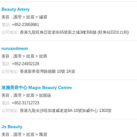
Beauty Artery
美容．護理 > 紋眉 > 繡眉
電話:
+852-23959961
公司地址:
香港九龍旺角亞皆老街65號新之城3樓306舖 (旺角站D2出ロ則)
ruruandmem
美容．護理 > 紋眉 > 紋唇
電話:
+852-24932128
公司地址:
香港新界荃灣路德圍 10號 2A室
洛施美容中心 Magic Beauty Centre
美容．護理 > 紋眉 > 紋眼線
電話:
+852-31712723
公司地址:
香港九龍尖沙咀加連威老道8A-10號加威中心 1303室
Js Beauty
美容．護理 > 紋眉 > 飄眉