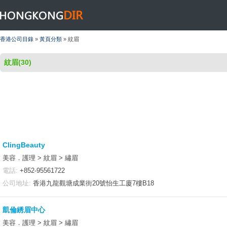
HONGKONGDIR
香港公司目錄
»
黃頁分類
» 紋眉
紋眉(30)
ClingBeauty
美容．護理 > 紋眉 > 繡眉
電話:
+852-95561722
公司地址:
香港九龍觀塘成業街20號怡生工廈7樓B18
凱倫綉眉中心
美容．護理 > 紋眉 > 繡眉