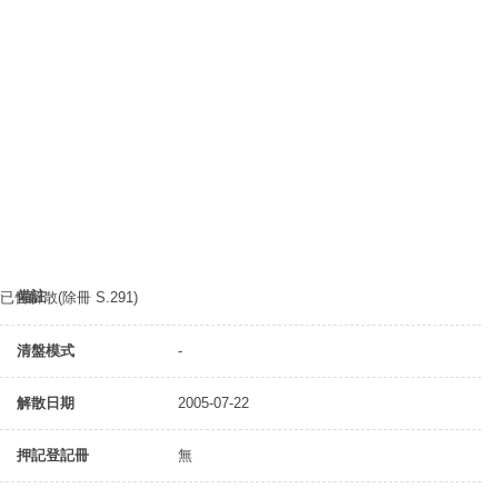
備註
已告解散(除冊 S.291)
清盤模式
-
解散日期
2005-07-22
押記登記冊
無