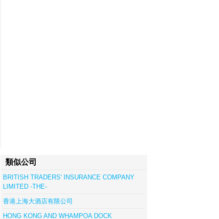
類似公司
BRITISH TRADERS' INSURANCE COMPANY
LIMITED -THE-
香港上海大酒店有限公司
HONG KONG AND WHAMPOA DOCK