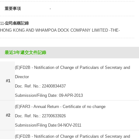
重要事項
-
公司名稱記錄
11-10-1866
HONG KONG AND WHAMPOA DOCK COMPANY LIMITED -THE-
最近3年遞交文件記錄
(E)FD2B - Notification of Change of Particulars of Secretary and
Director
#1
Doc. Ref. No.: 22400834437
Submission/Filing Date: 09-APR-2013
(E)FAR3 - Annual Return - Certificate of no change
#2
Doc. Ref. No.: 22700633926
Submission/Filing Date:04-NOV-2011
(E)FD2B - Notification of Change of Particulars of Secretary and