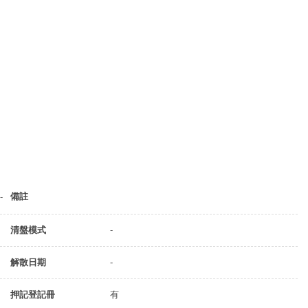
備註
-
清盤模式
-
解散日期
-
押記登記冊
有