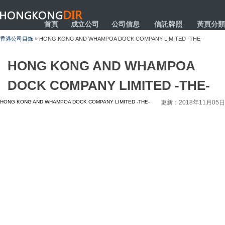
HONGKONGDIR
首頁
成立公司
公司信息
信託牌照
黃頁分類
香港公司目錄
» HONG KONG AND WHAMPOA DOCK COMPANY LIMITED -THE-
HONG KONG AND WHAMPOA
DOCK COMPANY LIMITED -THE-
HONG KONG AND WHAMPOA DOCK COMPANY LIMITED -THE-
更新：2018年11月05日