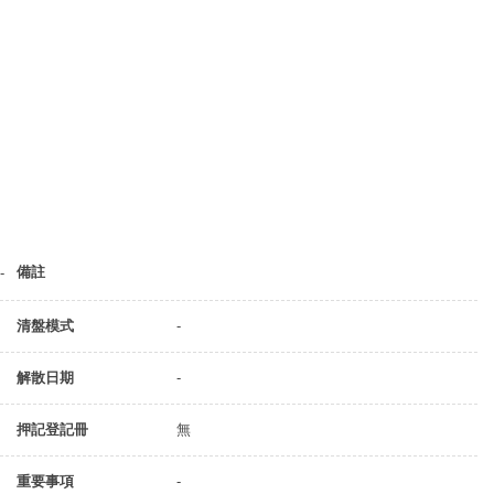
備註
-
清盤模式
-
解散日期
-
押記登記冊
無
重要事項
-