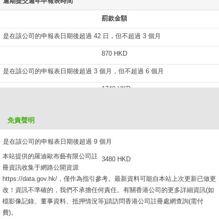
逾期提交週年申報表時間
罰款金額
是在該公司的申報表日期後超過 42 日，但不超過 3 個月
870 HKD
是在該公司的申報表日期後超過 3 個月，但不超過 6 個月
1740 HKD
是在該公司的申報表日期後超過 6 個月，但不超過 9 個月
免責聲明
2610 HKD
是在該公司的申報表日期後超過 9 個月
本站提供的羅迪歐布藝有限公司註
3480 HKD
冊資訊收集于網路公開資源
https://data.gov.hk/，僅作為指引參考。最新資料可能自本站上次更新已做更
改！資訊不準確的，我們不承擔任何責任。有關香港公司的更多詳細資訊(如
檔影像記錄、董事資料、抵押情況等)請訪問香港公司註冊處網查詢(需付
費)。