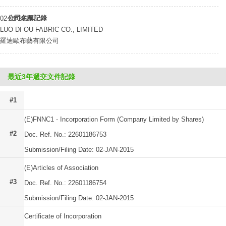
公司名稱記錄
02-01-2015
LUO DI OU FABRIC CO., LIMITED
羅迪歐布藝有限公司
最近3年遞交文件記錄
#1
(E)FNNC1 - Incorporation Form (Company Limited by Shares)
#2
Doc. Ref. No.: 22601186753
Submission/Filing Date: 02-JAN-2015
(E)Articles of Association
#3
Doc. Ref. No.: 22601186754
Submission/Filing Date: 02-JAN-2015
Certificate of Incorporation