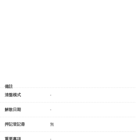
備註
清盤模式
-
解散日期
-
押記登記冊
無
重要事項
-